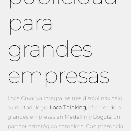
para
grandes
empresas
Loca Creativa integra las tres disciplinas bajo
su metodología
Loca Thinking
, ofreciendo a
grandes empresas en
Medellín
y
Bogotá
un
partner estratégico completo. Con presencia